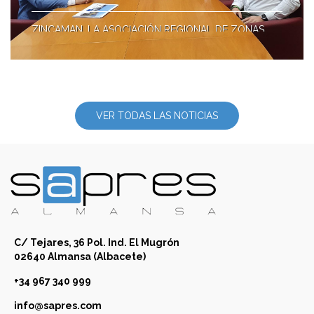
ZINCAMAN, LA ASOCIACIÓN REGIONAL DE ZONAS
INDUSTRIALES, Y EL AYUNTAMIENTO DE ALMANSA,
PRESENTAN EL PROYECTO "PRODIZIPA". El alcalde de
Almansa, Javier Sánchez Roselló, junto con Santos
Prieto, presidente de Zincaman, han mantenido una
reunión de trabajo en el Ayuntamiento, en la que han
asistido también el director de Zincaman, Miguel Ángel
VER TODAS LAS NOTICIAS
Cuartero, el técnico de Zincaman, José Manuel Agudo,
y el director de Sapres, Pedro García.
C/ Tejares, 36 Pol. Ind. El Mugrón
02640 Almansa (Albacete)
+34 967 340 999
info@sapres.com