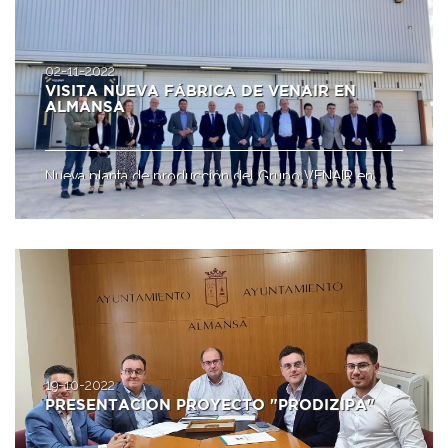
02-11-2022
VISITA NUEVA FÁBRICA DE VENAIR EN
ALMANSA
Nueva planta de producción del Grupo VENAIR en
nuestro Polígono Industrial El Mugrón
19-10-2022
PRESENTACIÓN PROYECTO "PRODIZIPA"