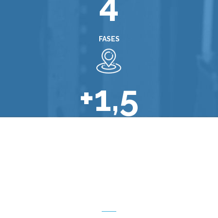
4
FASES
+1,5
2
MILLONES DE M